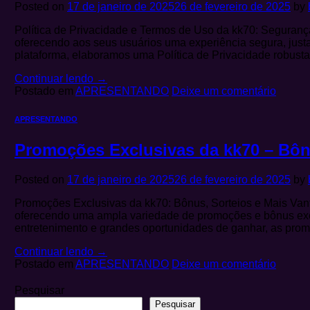
Posted on
17 de janeiro de 2025
26 de fevereiro de 2025
by
Política de Privacidade e Termos de Uso da kk70: Segurança
oferecendo aos seus usuários uma experiência segura, justa
plataforma, elaboramos uma Política de Privacidade robusta
Continuar lendo
→
Postado em
APRESENTANDO
Deixe um comentário
APRESENTANDO
Promoções Exclusivas da kk70 – Bônu
Posted on
17 de janeiro de 2025
26 de fevereiro de 2025
by
Promoções Exclusivas da kk70: Bônus, Sorteios e Mais Vant
oferecendo uma ampla variedade de promoções e bônus exc
entretenimento e grandes oportunidades de ganhar, as pro
Continuar lendo
→
Postado em
APRESENTANDO
Deixe um comentário
Pesquisar
Pesquisar