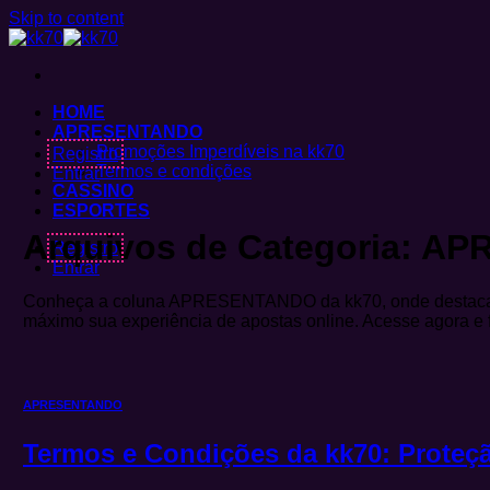
Skip to content
HOME
APRESENTANDO
Promoções Imperdíveis na kk70
Registro
Termos e condições
Entrar
CASSINO
ESPORTES
Arquivos de Categoria:
AP
Registro
Entrar
Conheça a coluna APRESENTANDO da kk70, onde destacamos
máximo sua experiência de apostas online. Acesse agora e f
APRESENTANDO
Termos e Condições da kk70: Proteç