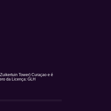
Zuikertuin Tower) Curaçao e é
mero da Licença: GLH